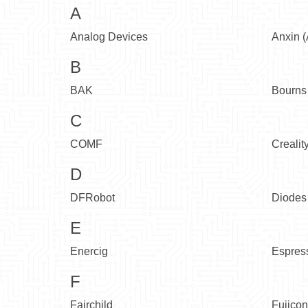
A
Analog Devices
Anxin (
B
BAK
Bourns
C
COMF
Crealit
D
DFRobot
Diodes
E
Enercig
Espress
F
Fairchild
Fujicon