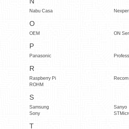
N
Nabu Casa
Nexper
O
OEM
ON Sem
P
Panasonic
Profess
R
Raspberry Pi
Recom
ROHM
S
Samsung
Sanyo
Sony
STMicro
T