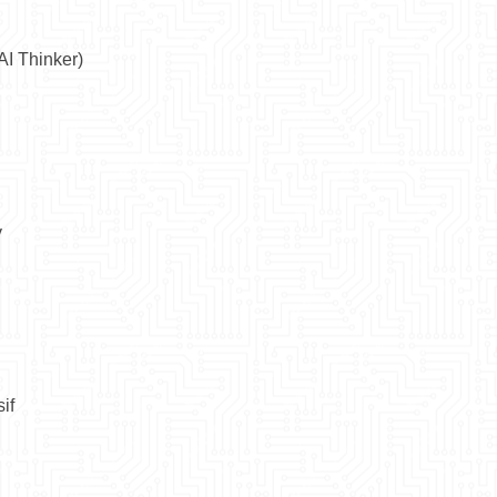
AI Thinker)
y
if