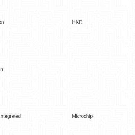
on
HKR
on
ntegrated
Microchip