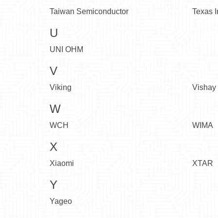
Taiwan Semiconductor
Texas I
U
UNI OHM
V
Viking
Vishay
W
WCH
WIMA
X
Xiaomi
XTAR
Y
Yageo