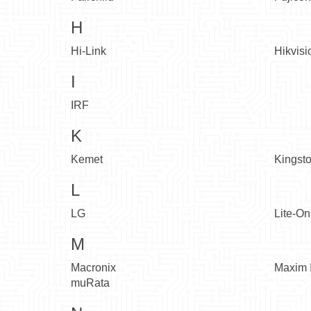
H
Hi-Link
Hikvisi
I
IRF
K
Kemet
Kingst
L
LG
Lite-On
M
Macronix
Maxim I
muRata