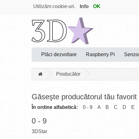
Utilizăm cookie-uri.
Info
OK
Plăci dezvoltare
Raspberry Pi
Senzor
Producător
Găseşte producătorul tău favorit
În ordine alfabetică:
0 - 9
A
B
C
D
E
0 - 9
3DStar