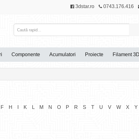
3dstar.ro
0743.176.416
i
Componente
Acumulatori
Proiecte
Filament 3
F
H
I
K
L
M
N
O
P
R
S
T
U
V
W
X
Y