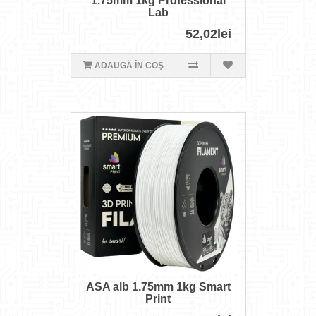
1.75mm 1kg Professional
Lab
52,02lei
ADAUGĂ ÎN COŞ
ASA alb 1.75mm 1kg Smart
Print