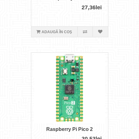
27,36lei
ADAUGĂ ÎN COŞ
Raspberry Pi Pico 2
30,53lei