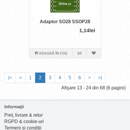
Adaptor SO28 SSOP28
1,14lei
ADAUGĂ ÎN COŞ
|<
<
1
2
3
4
5
6
>
>|
Afişare 13 - 24 din 68 (6 pagini)
Informaţii
Preț, livrare & retur
RGPD & cookie-uri
Termeni și condiții