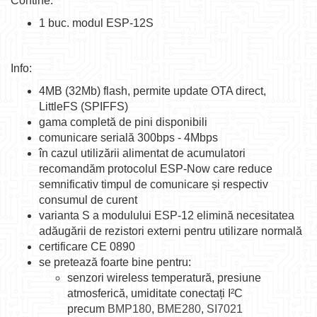
Contine:
1 buc. modul ESP-12S
Info:
4MB (32Mb) flash, permite update OTA direct,
LittleFS (SPIFFS)
gama completă de pini disponibili
comunicare serială 300bps - 4Mbps
în cazul utilizării alimentat de acumulatori
recomandăm protocolul ESP-Now care reduce
semnificativ timpul de comunicare și respectiv
consumul de curent
varianta S a modulului ESP-12 elimină necesitatea
adăugării de rezistori externi pentru utilizare normală
certificare CE 0890
se pretează foarte bine pentru:
senzori wireless temperatură, presiune
atmosferică, umiditate conectați I²C
precum
BMP180
,
BME280
,
SI7021