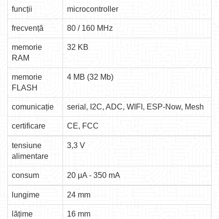
funcții
microcontroller
frecvență
80 / 160 MHz
memorie
32 KB
RAM
memorie
4 MB (32 Mb)
FLASH
comunicație
serial, I2C, ADC, WIFI, ESP-Now, Mesh
certificare
CE, FCC
tensiune
3,3 V
alimentare
consum
20 μA - 350 mA
lungime
24 mm
lățime
16 mm