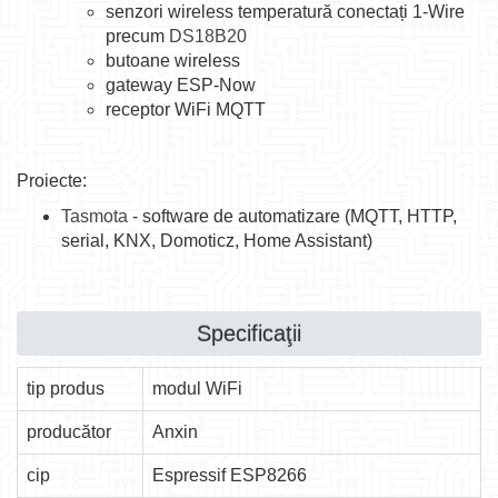
senzori wireless temperatură conectați 1-Wire
precum
DS18B20
butoane wireless
gateway ESP-Now
receptor WiFi MQTT
Proiecte:
Tasmota
- software de automatizare (MQTT, HTTP,
serial, KNX, Domoticz, Home Assistant)
Specificaţii
tip produs
modul WiFi
producător
Anxin
cip
Espressif ESP8266