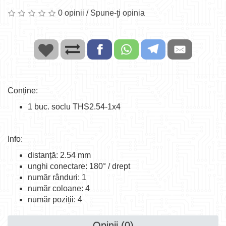
0 opinii
/
Spune-ţi opinia
Conține:
1 buc. soclu THS2.54-1x4
Info:
distanță: 2.54 mm
unghi conectare: 180° / drept
număr rânduri: 1
număr coloane: 4
număr poziții: 4
Opinii (0)