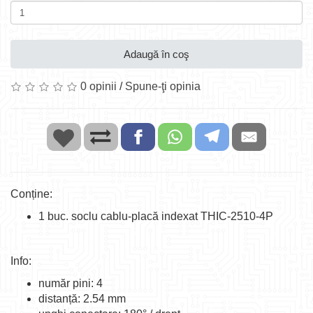
Adaugă în coş
0 opinii
/
Spune-ţi opinia
Conține:
1 buc. soclu cablu-placă indexat THIC-2510-4P
Info:
număr pini: 4
distanță: 2.54 mm