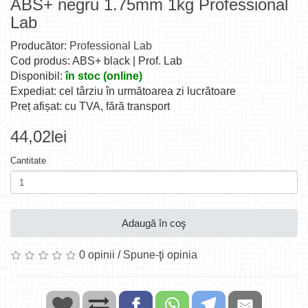
ABS+ negru 1.75mm 1kg Professional
Lab
Producător:
Professional Lab
Cod produs: ABS+ black | Prof. Lab
Disponibil:
în stoc (online)
Expediat: cel târziu în următoarea zi lucrătoare
Preț afișat: cu TVA, fără transport
44,02lei
Cantitate
Adaugă în coş
0 opinii
/
Spune-ţi opinia