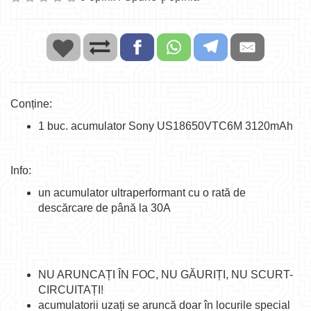
Conține:
1 buc. acumulator Sony US18650VTC6M 3120mAh
Info:
un acumulator ultraperformant cu o rată de
descărcare de până la 30A
NU ARUNCAȚI ÎN FOC, NU GĂURIȚI, NU SCURT-
CIRCUITAȚI!
acumulatorii uzați se aruncă doar în locurile special