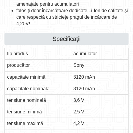
amenajate pentru acumulatori
folosiți doar încărcătoare dedicate Li-Ion de calitate și
care respectă cu strictețe pragul de încărcare de
4,20V!
Specificaţii
tip produs
acumulator
producător
Sony
capacitate minimă
3120 mAh
capacitate nominală
3120 mAh
tensiune nominală
3,6 V
tensiune minimă
2,5 V
tensiune maximă
4,2 V