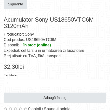
Siguranță
Acumulator Sony US18650VTC6M
3120mAh
Producător:
Sony
Cod produs: US18650VTC6M
Disponibil:
în stoc (online)
Expediat: cel târziu în următoarea zi lucrătoare
Preț afișat: cu TVA, fără transport
32,30lei
Cantitate
Adaugă în coş
0 opinii
/
Spune-ţi opinia