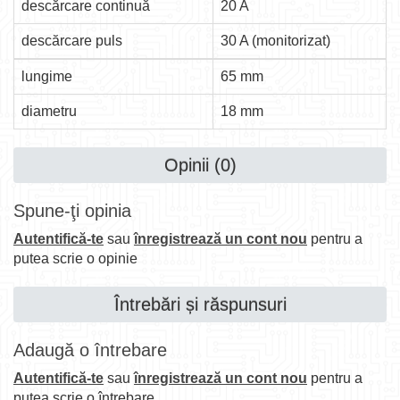
descărcare continuă
20 A
descărcare puls
30 A (monitorizat)
lungime
65 mm
diametru
18 mm
Opinii (0)
Spune-ţi opinia
Autentifică-te
sau
înregistrează un cont nou
pentru a
putea scrie o opinie
Întrebări și răspunsuri
Adaugă o întrebare
Autentifică-te
sau
înregistrează un cont nou
pentru a
putea scrie o întrebare