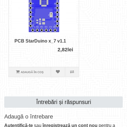
PCB StarDuino x_7 v1.1
2,82lei
ADAUGĂ ÎN COŞ
Întrebări și răspunsuri
Adaugă o întrebare
Autentifică-te
sau
înregistrează un cont nou
pentru a