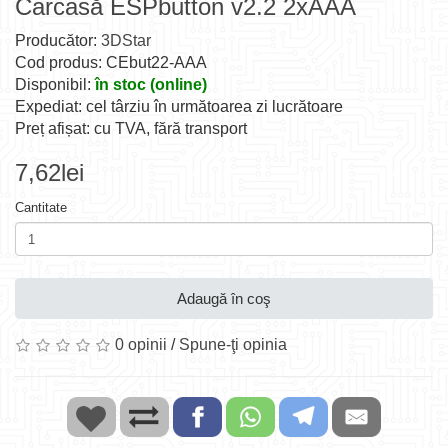
Carcasă ESPbutton v2.2 2xAAA
Producător:
3DStar
Cod produs: CEbut22-AAA
Disponibil:
în stoc (online)
Expediat: cel târziu în următoarea zi lucrătoare
Preț afișat: cu TVA, fără transport
7,62lei
Cantitate
Adaugă în coş
0 opinii
/
Spune-ţi opinia