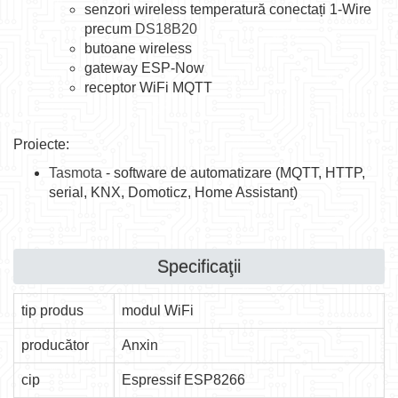
senzori wireless temperatură conectați 1-Wire
precum
DS18B20
butoane wireless
gateway ESP-Now
receptor WiFi MQTT
Proiecte:
Tasmota
- software de automatizare (MQTT, HTTP,
serial, KNX, Domoticz, Home Assistant)
Specificaţii
tip produs
modul WiFi
producător
Anxin
cip
Espressif ESP8266