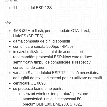
Contine:
1 buc. modul ESP-12S
Info:
4MB (32Mb) flash, permite update OTA direct,
LittleFS (SPIFFS)
gama completă de pini disponibili
comunicare serială 300bps - 4Mbps
în cazul utilizării alimentat de acumulatori
recomandăm protocolul ESP-Now care reduce
semnificativ timpul de comunicare și respectiv
consumul de curent
varianta S a modulului ESP-12 elimină necesitatea
adăugării de rezistori externi pentru utilizare normală
certificare CE 0890
se pretează foarte bine pentru:
senzori wireless temperatură, presiune
atmosferică, umiditate conectați I²C
precum
BMP180
,
BME280
,
SI7021