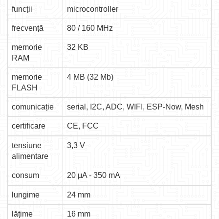
funcții
microcontroller
frecvență
80 / 160 MHz
memorie
32 KB
RAM
memorie
4 MB (32 Mb)
FLASH
comunicație
serial, I2C, ADC, WIFI, ESP-Now, Mesh
certificare
CE, FCC
tensiune
3,3 V
alimentare
consum
20 μA - 350 mA
lungime
24 mm
lățime
16 mm