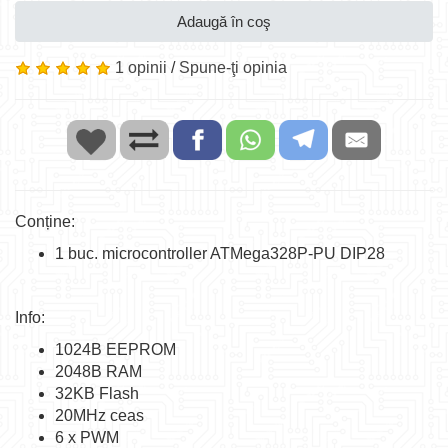
Adaugă în coş
1 opinii
/
Spune-ţi opinia
Conține:
1 buc. microcontroller ATMega328P-PU DIP28
Info:
1024B EEPROM
2048B RAM
32KB Flash
20MHz ceas
6 x PWM