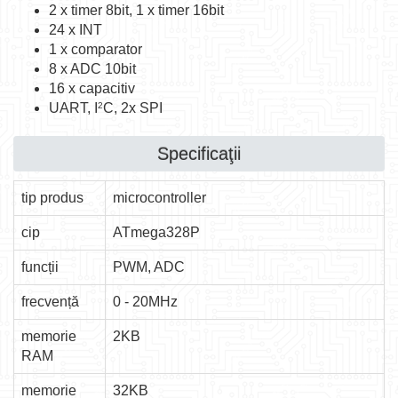
2 x timer 8bit, 1 x timer 16bit
24 x INT
1 x comparator
8 x ADC 10bit
16 x capacitiv
UART, I
C, 2x SPI
2
Specificaţii
tip produs
microcontroller
cip
ATmega328P
funcții
PWM, ADC
frecvență
0 - 20MHz
memorie
2KB
RAM
memorie
32KB