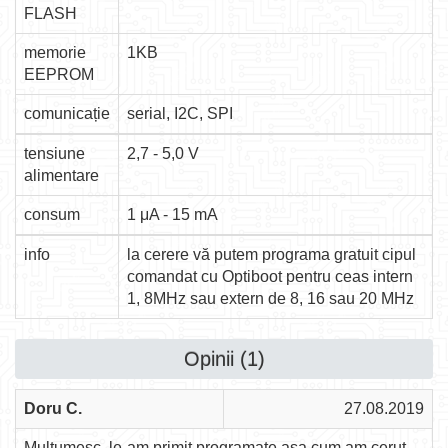
FLASH
memorie
1KB
EEPROM
comunicație
serial, I2C, SPI
tensiune
2,7 - 5,0 V
alimentare
consum
1 μA - 15 mA
info
la cerere vă putem programa gratuit cipul
comandat cu Optiboot pentru ceas intern
1, 8MHz sau extern de 8, 16 sau 20 MHz
Opinii (1)
Doru C.
27.08.2019
Multumesc, le-am primit programate asa cum am cerut,