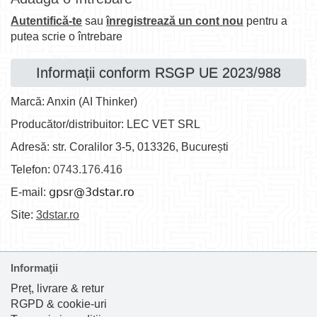
Autentifică-te
sau
înregistrează un cont nou
pentru a
putea scrie o întrebare
Informații conform RSGP UE 2023/988
Marcă: Anxin (AI Thinker)
Producător/distribuitor: LEC VET SRL
Adresă: str. Coralilor 3-5, 013326, București
Telefon:
0743.176.416
E-mail:
Site:
3dstar.ro
Informaţii
Preț, livrare & retur
RGPD & cookie-uri