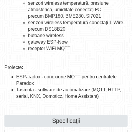
senzori wireless temperatură, presiune
atmosferică, umiditate conectați I²C
precum
BMP180
,
BME280
,
SI7021
senzori wireless temperatură conectați 1-Wire
precum
DS18B20
butoane wireless
gateway ESP-Now
receptor WiFi MQTT
Proiecte:
ESParadox
- conexiune MQTT pentru centralele
Paradox
Tasmota
- software de automatizare (MQTT, HTTP,
serial, KNX, Domoticz, Home Assistant)
Specificaţii