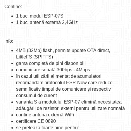
Conține:
1 buc. modul ESP-07S
1 buc. antenă externă 2,4GHz
Info:
4MB (32Mb) flash, permite update OTA direct,
LittleFS (SPIFFS)
gama completă de pini disponibili
comunicare serială 300bps - 4Mbps
în cazul utilizării alimentat de acumulatori
recomandăm protocolul ESP-Now care reduce
semnificativ timpul de comunicare și respectiv
consumul de curent
varianta S a modulului ESP-07 elimină necesitatea
adăugării de rezistori externi pentru utilizare normală
conține antena externă WiFi
certificare CE 0890
se pretează foarte bine pentru: