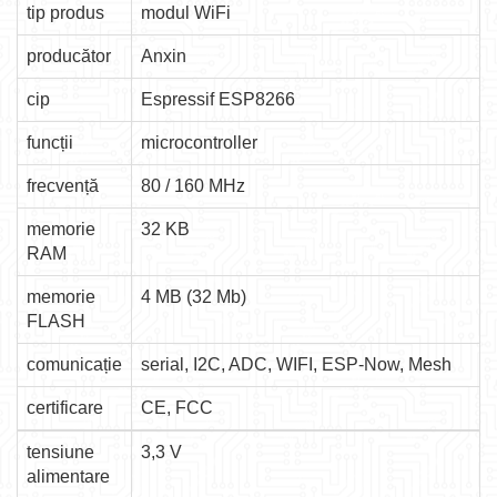
tip produs
modul WiFi
producător
Anxin
cip
Espressif ESP8266
funcții
microcontroller
frecvență
80 / 160 MHz
memorie
32 KB
RAM
memorie
4 MB (32 Mb)
FLASH
comunicație
serial, I2C, ADC, WIFI, ESP-Now, Mesh
certificare
CE, FCC
tensiune
3,3 V
alimentare