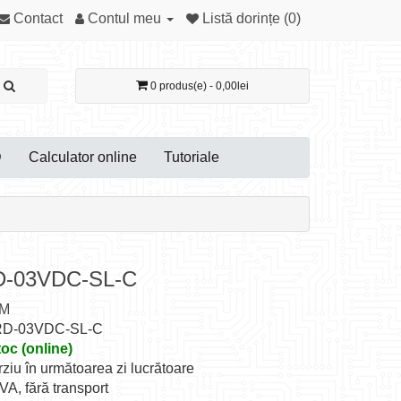
Contact
Contul meu
Listă dorințe (0)
0 produs(e) - 0,00lei
D
Calculator online
Tutoriale
D-03VDC-SL-C
M
SRD-03VDC-SL-C
toc (online)
rziu în următoarea zi lucrătoare
TVA, fără transport