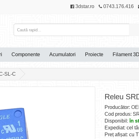
3dstar.ro
0743.176.416
i
Componente
Acumulatori
Proiecte
Filament 3
C-SL-C
Releu SR
Producător:
OE
Cod produs: 
Disponibil:
în s
Expediat: cel tâ
Preț afișat: cu 