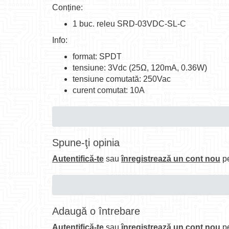
Conține:
1 buc. releu SRD-03VDC-SL-C
Info:
format: SPDT
tensiune: 3Vdc (25Ω, 120mA, 0.36W)
tensiune comutată: 250Vac
curent comutat: 10A
Spune-ţi opinia
Autentifică-te
sau
înregistrează un cont nou
pe
Adaugă o întrebare
Autentifică-te
sau
înregistrează un cont nou
pe