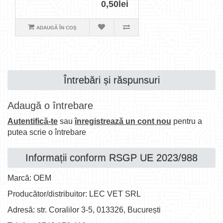
0,50lei
ADAUGĂ ÎN COŞ
Întrebări și răspunsuri
Adaugă o întrebare
Autentifică-te
sau
înregistrează un cont nou
pentru a
putea scrie o întrebare
Informații conform RSGP UE 2023/988
Marcă: OEM
Producător/distribuitor: LEC VET SRL
Adresă: str. Coralilor 3-5, 013326, București