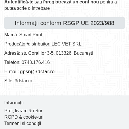
Autentifică-te
sau
înregistrează un cont nou
pentru a
putea scrie o întrebare
Informații conform RSGP UE 2023/988
Marcă: Smart Print
Producător/distribuitor: LEC VET SRL
Adresă: str. Coralilor 3-5, 013326, București
Telefon:
0743.176.416
E-mail:
Site:
3dstar.ro
Informaţii
Preț, livrare & retur
RGPD & cookie-uri
Termeni și condiții