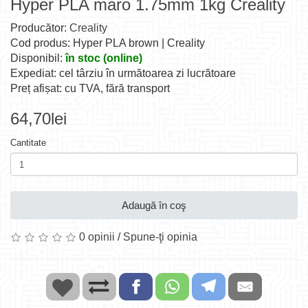
Hyper PLA maro 1.75mm 1kg Creality
Producător:
Creality
Cod produs: Hyper PLA brown | Creality
Disponibil:
în stoc (online)
Expediat: cel târziu în următoarea zi lucrătoare
Preț afișat: cu TVA, fără transport
64,70lei
Cantitate
Adaugă în coş
0 opinii
/
Spune-ţi opinia