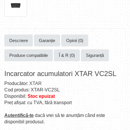
Descriere
Garanție
Opinii (0)
Produse compatibile
Î & R (0)
Siguranță
Incarcator acumulatori XTAR VC2SL
Producător:
XTAR
Cod produs: XTAR-VC2SL
Disponibil:
Stoc epuizat
Preț afișat: cu TVA, fără transport
Autentifică-te
dacă vrei să te anunțăm când este
disponibil produsul.