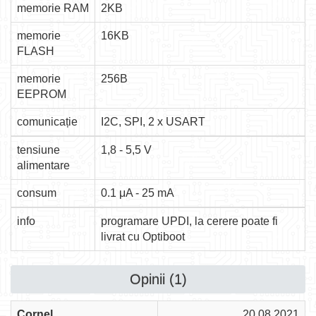
memorie RAM
2KB
memorie
16KB
FLASH
memorie
256B
EEPROM
comunicație
I2C, SPI, 2 x USART
tensiune
1,8 - 5,5 V
alimentare
consum
0.1 μA - 25 mA
info
programare UPDI, la cerere poate fi
livrat cu Optiboot
Opinii (1)
Cornel
20.08.2021