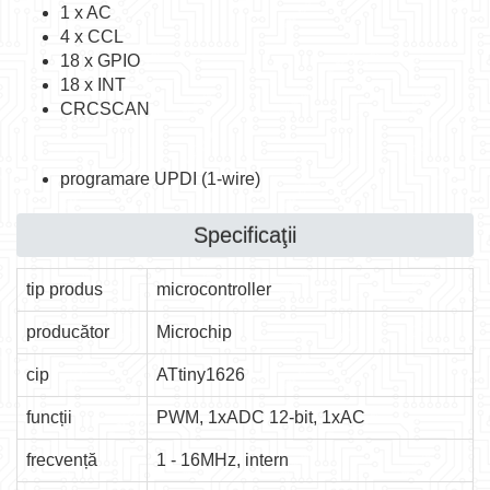
1 x AC
4 x CCL
18 x GPIO
18 x INT
CRCSCAN
programare UPDI (1-wire)
Specificaţii
tip produs
microcontroller
producător
Microchip
cip
ATtiny1626
funcții
PWM, 1xADC 12-bit, 1xAC
frecvență
1 - 16MHz, intern