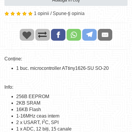
1 opinii
/
Spune-ţi opinia
Conține:
1 buc. microcontroller ATtiny1626-SU SO-20
Info:
256B EEPROM
2KB SRAM
16KB Flash
1-16MHz ceas intern
2
2 x USART, I
C, SPI
1 x ADC, 12 biți, 15 canale