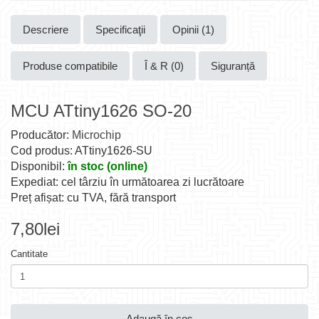
Descriere
Specificaţii
Opinii (1)
Produse compatibile
Î & R (0)
Siguranță
MCU ATtiny1626 SO-20
Producător:
Microchip
Cod produs: ATtiny1626-SU
Disponibil:
în stoc (online)
Expediat: cel târziu în următoarea zi lucrătoare
Preț afișat: cu TVA, fără transport
7,80lei
Cantitate
Adaugă în coş