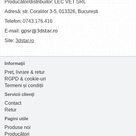
Producător/distribuitor: LEC VET SRL
Adresă: str. Coralilor 3-5, 013326, București
Telefon:
0743.176.416
E-mail:
Site:
3dstar.ro
Informaţii
Preț, livrare & retur
RGPD & cookie-uri
Termeni și condiții
Servicii clienţi
Contact
Retur
Pagini utile
Produse noi
Producători