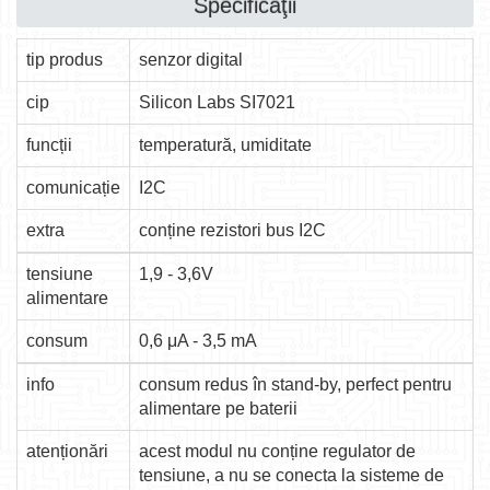
Specificaţii
tip produs
senzor digital
cip
Silicon Labs SI7021
funcții
temperatură, umiditate
comunicație
I2C
extra
conține rezistori bus I2C
tensiune
1,9 - 3,6V
alimentare
consum
0,6 μA - 3,5 mA
info
consum redus în stand-by, perfect pentru
alimentare pe baterii
atenționări
acest modul nu conține regulator de
tensiune, a nu se conecta la sisteme de