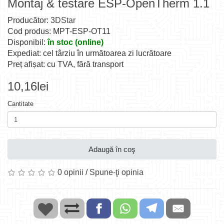
Montaj & testare ESP-OpenTherm 1.1
Producător:
3DStar
Cod produs: MPT-ESP-OT11
Disponibil:
în stoc (online)
Expediat: cel târziu în următoarea zi lucrătoare
Preț afișat: cu TVA, fără transport
10,16lei
Cantitate
Adaugă în coş
0 opinii
/
Spune-ţi opinia