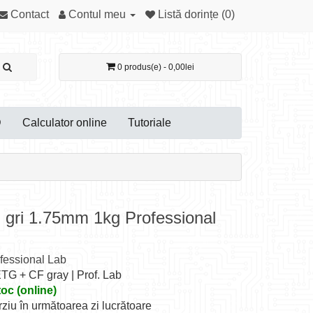
Contact
Contul meu
Listă dorințe (0)
0 produs(e) - 0,00lei
D
Calculator online
Tutoriale
ri 1.75mm 1kg Professional
fessional Lab
TG + CF gray | Prof. Lab
toc (online)
rziu în următoarea zi lucrătoare