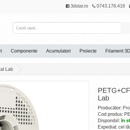
3dstar.ro
0743.176.416
i
Componente
Acumulatori
Proiecte
Filament 3
al Lab
PETG+CF g
Lab
Producător:
Pro
Cod produs: PE
Disponibil:
în s
Expediat: cel tâ