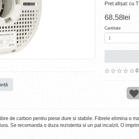
Preț afișat: cu 
68,58lei
Cantitate
0
anță
e de carbon pentru piese dure si stabile. Fibrele elimina o mar
dura. Se recomanda o duza rezistenta si un pat incalzit. O impri