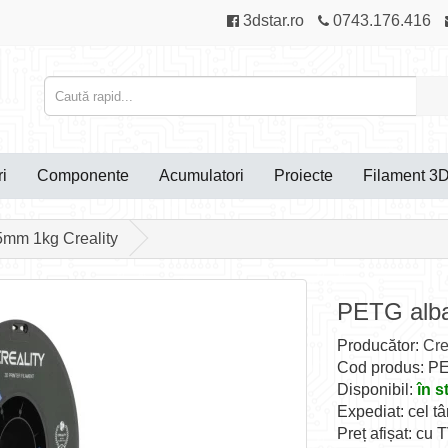
3dstar.ro
0743.176.416
i
Componente
Acumulatori
Proiecte
Filament 3
5mm 1kg Creality
PETG alba
Producător:
Cre
Cod produs: PET
Disponibil:
în s
Expediat: cel tâ
Preț afișat: cu 