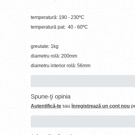
temperatură: 190 - 230ºC
temperatură pat: 40 - 60ºC
greutate: 1kg
diametru rolă: 200mm
diametru interior rolă: 56mm
Spune-ţi opinia
Autentifică-te
sau
înregistrează un cont nou
pe