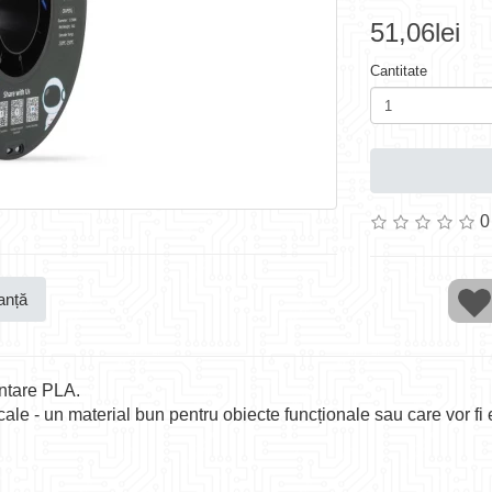
51,06lei
Cantitate
0
anță
ntare PLA.
icale - un material bun pentru obiecte funcționale sau care vor fi 