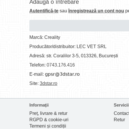
Adaugă o întrebare
Autentifică-te
sau
înregistrează un cont nou
pe
Marcă: Creality
Producător/distribuitor: LEC VET SRL
Adresă: str. Coralilor 3-5, 013326, București
Telefon:
0743.176.416
E-mail:
Site:
3dstar.ro
Informaţii
Servicii
Preț, livrare & retur
Contac
RGPD & cookie-uri
Retur
Termeni și condiții