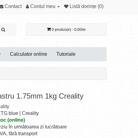
Contact
Contul meu
Listă dorințe (0)
0 produs(e) - 0,00lei
D
Calculator online
Tutoriale
stru 1.75mm 1kg Creality
ality
G blue | Creality
toc (online)
rziu în următoarea zi lucrătoare
TVA, fără transport