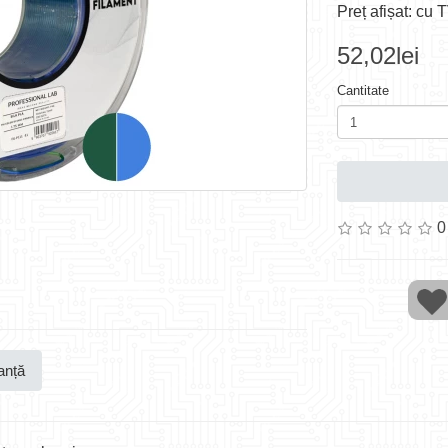
Preț afișat: cu 
52,02lei
Cantitate
0
anță