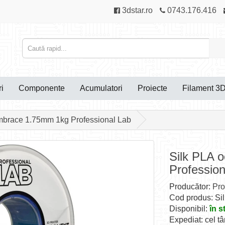
3dstar.ro
0743.176.416
i
Componente
Acumulatori
Proiecte
Filament 3
mbrace 1.75mm 1kg Professional Lab
Silk PLA 
Profession
Producător:
Pro
Cod produs: Si
Disponibil:
în s
Expediat: cel tâ