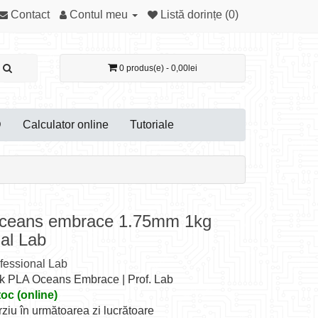
Contact
Contul meu
Listă dorințe (0)
0 produs(e) - 0,00lei
D
Calculator online
Tutoriale
oceans embrace 1.75mm 1kg
al Lab
fessional Lab
lk PLA Oceans Embrace | Prof. Lab
toc (online)
rziu în următoarea zi lucrătoare