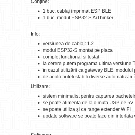
Conține:
1 buc. cablaj imprimat ESP BLE
1 buc. modul ESP32-S AiThinker
Info:
versiunea de cablaj: 1.2
modul ESP32-S montat pe placa
complet funcțional și testat
la cerere putem programa ultima versiune
în cazul utilizării ca gateway BLE, modulul
de acolo puteți stabili diverse automatizări 
Utilizare:
sistem minimalist pentru captarea pachetelo
se poate alimenta de la o mufă USB de 5V
se poate utiliza și ca range extender WiFi
update software se poate face din interfaț