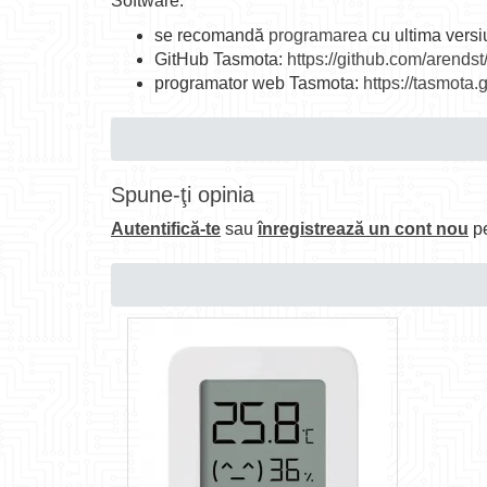
Software:
se recomandă
programarea
cu ultima vers
GitHub Tasmota:
https://github.com/arends
programator web Tasmota:
https://tasmota.g
Spune-ţi opinia
Autentifică-te
sau
înregistrează un cont nou
pe