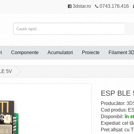
3dstar.ro
0743.176.416
i
Componente
Acumulatori
Proiecte
Filament 3
LE 5V
ESP BLE 
Producător:
3DS
Cod produs: E
Disponibil:
în s
Expediat: cel tâ
Preț afișat: cu 