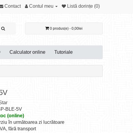
Contact
Contul meu
Listă dorințe (0)
0 produs(e) - 0,00lei
D
Calculator online
Tutoriale
5V
tar
SP-BLE-5V
toc (online)
rziu în următoarea zi lucrătoare
TVA, fără transport