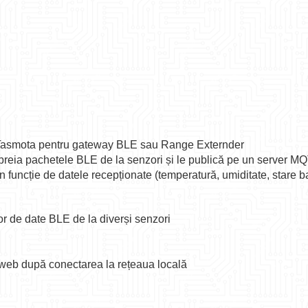
 Tasmota pentru gateway BLE sau Range Externder
 preia pachetele BLE de la senzori și le publică pe un server M
în funcție de datele recepționate (temperatură, umiditate, stare ba
r de date BLE de la diverși senzori
a web după conectarea la rețeaua locală