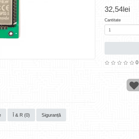
32,54lei
Cantitate
0
e
Î & R (0)
Siguranță