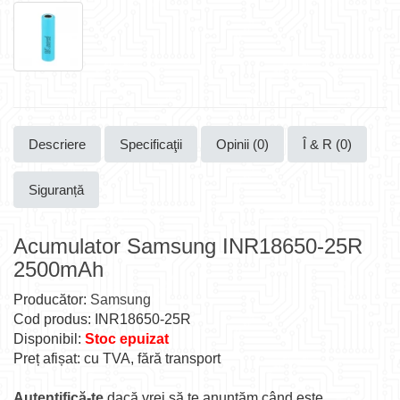
Descriere
Specificaţii
Opinii (0)
Î & R (0)
Siguranță
Acumulator Samsung INR18650-25R
2500mAh
Producător:
Samsung
Cod produs: INR18650-25R
Disponibil:
Stoc epuizat
Preț afișat: cu TVA, fără transport
Autentifică-te
dacă vrei să te anunțăm când este