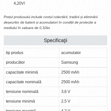
4,20V!
Prețul produsului include costul colectării, tratării și eliminării
deșeurilor de baterii și acumulatori în condiții de protecție a
mediului în valoare de 0,32lei.
Specificaţii
tip produs
acumulator
producător
Samsung
capacitate minimă
2500 mAh
capacitate nominală
2500 mAh
tensiune nominală
3,6 V
tensiune minimă
2,5 V
tensiune maximă
4,2 V