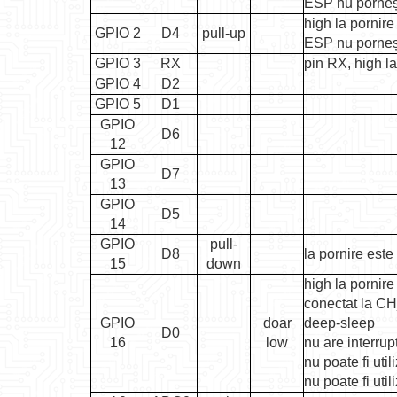
ESP nu porneș
high la pornire
GPIO 2
D4
pull-up
ESP nu porneș
GPIO 3
RX
pin RX, high la
GPIO 4
D2
GPIO 5
D1
GPIO
D6
12
GPIO
D7
13
GPIO
D5
14
GPIO
pull-
D8
la pornire este
15
down
high la pornire
conectat la CH
GPIO
doar
deep-sleep
D0
16
low
nu are interrup
nu poate fi uti
nu poate fi util