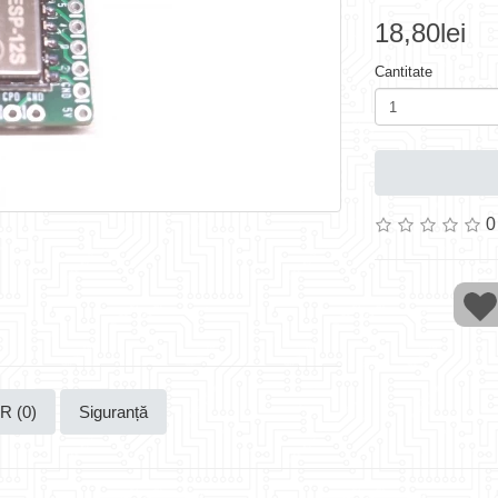
18,80lei
Cantitate
0
 R (0)
Siguranță