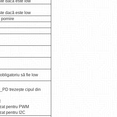
te dacă este low
te dacă este low
 pornire
 obligatoriu să fie low
_PD trezește cipul din
t
lizat pentru PWM
izat pentru I2C