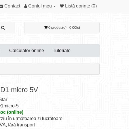
Contact
Contul meu
Listă dorințe (0)
0 produs(e) - 0,00lei
D
Calculator online
Tutoriale
 D1 micro 5V
tar
D1micro-5
toc (online)
rziu în următoarea zi lucrătoare
TVA, fără transport