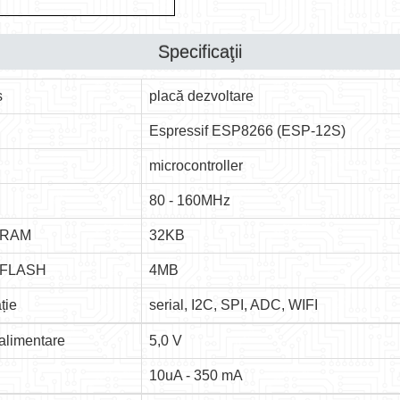
Specificaţii
s
placă dezvoltare
Espressif ESP8266 (ESP-12S)
microcontroller
80 - 160MHz
 RAM
32KB
 FLASH
4MB
ție
serial, I2C, SPI, ADC, WIFI
alimentare
5,0 V
10uA - 350 mA