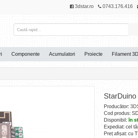
3dstar.ro
0743.176.416
i
Componente
Acumulatori
Proiecte
Filament 3
StarDuino
Producător:
3DS
Cod produs: S
Disponibil:
în s
Expediat: cel tâ
Preț afișat: cu 