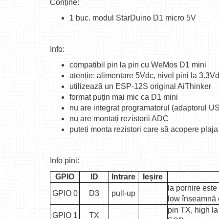
Conține:
1 buc. modul StarDuino D1 micro 5V
Info:
compatibil pin la pin cu WeMos D1 mini
atenție: alimentare 5Vdc, nivel pini la 3.3V
utilizează un ESP-12S original AiThinker
format puțin mai mic ca D1 mini
nu are integrat programatorul (adaptorul US
nu are montați rezistorii ADC
puteți monta rezistori care să acopere plaja
Info pini:
GPIO
ID
Intrare
Ieșire
la pornire este
GPIO 0
D3
pull-up
low înseamnă 
pin TX, high la
GPIO 1
TX