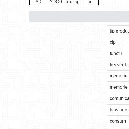
A0
ADC0
analog
nu
tip produ
cip
funcții
frecvență
memorie
memorie
comunica
tensiune 
consum