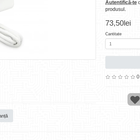
Autentifică-te
d
produsul.
73,50lei
Cantitate
0
anță