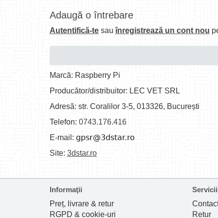
Adaugă o întrebare
Autentifică-te
sau
înregistrează un cont nou
pe
Marcă: Raspberry Pi
Producător/distribuitor: LEC VET SRL
Adresă: str. Coralilor 3-5, 013326, București
Telefon:
0743.176.416
E-mail:
Site:
3dstar.ro
Informaţii
Servicii
Preț, livrare & retur
Contac
RGPD & cookie-uri
Retur