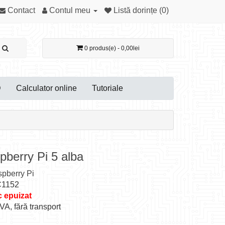
Contact
Contul meu
Listă dorințe (0)
0 produs(e) - 0,00lei
D
Calculator online
Tutoriale
berry Pi 5 alba
pberry Pi
C1152
 epuizat
TVA, fără transport