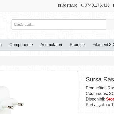
3dstar.ro
0743.176.416
i
Componente
Acumulatori
Proiecte
Filament 3
Sursa Rasp
Producător:
Ras
Cod produs: S
Disponibil:
Stoc
Preț afișat: cu 