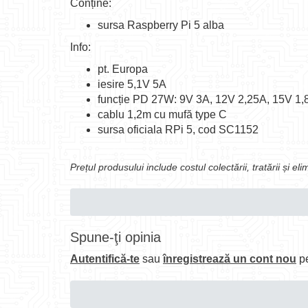
Conține:
sursa Raspberry Pi 5 alba
Info:
pt. Europa
iesire 5,1V 5A
funcție PD 27W: 9V 3A, 12V 2,25A, 15V 1,
cablu 1,2m cu mufă type C
sursa oficiala RPi 5, cod SC1152
Prețul produsului include costul colectării, tratării și e
Spune-ţi opinia
Autentifică-te
sau
înregistrează un cont nou
pe