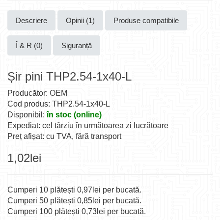
Descriere
Opinii (1)
Produse compatibile
Î & R (0)
Siguranță
Șir pini THP2.54-1x40-L
Producător:
OEM
Cod produs: THP2.54-1x40-L
Disponibil:
în stoc (online)
Expediat: cel târziu în următoarea zi lucrătoare
Preț afișat: cu TVA, fără transport
1,02lei
Cumperi 10 plătești 0,97lei per bucată.
Cumperi 50 plătești 0,85lei per bucată.
Cumperi 100 plătești 0,73lei per bucată.