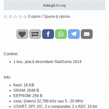
Adaugă în coş
0 opinii
/
Spune-ţi opinia
Contine:
1 buc. placă dezvoltare StarDuino 1614
Info:
flash: 16 KB
SRAM: 2048 B
EEPROM: 256 B
ceas: (intern) 32,768 kHz sau 5 - 20 MHz
USART, SPI, I2C, 3 x comparator, 2 x ADC 10-bit