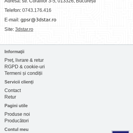
Adresă: str. Coralilor 3-5, 013326, București
Telefon:
0743.176.416
E-mail:
Site:
3dstar.ro
Informaţii
Preț, livrare & retur
RGPD & cookie-uri
Termeni și condiții
Servicii clienţi
Contact
Retur
Pagini utile
Produse noi
Producători
Contul meu