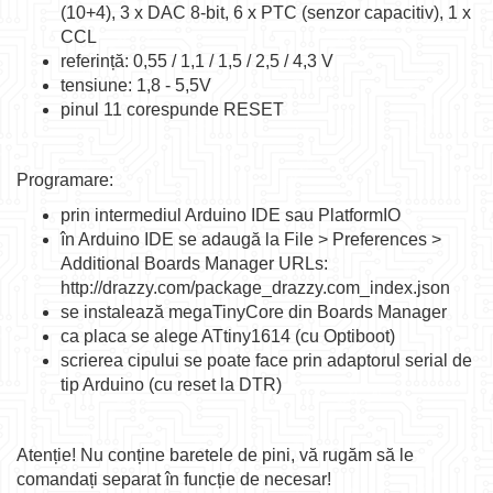
(10+4), 3 x DAC 8-bit, 6 x PTC (senzor capacitiv), 1 x
CCL
referință: 0,55 / 1,1 / 1,5 / 2,5 / 4,3 V
tensiune: 1,8 - 5,5V
pinul 11 corespunde RESET
Programare:
prin intermediul Arduino IDE sau PlatformIO
în Arduino IDE se adaugă la File > Preferences >
Additional Boards Manager URLs:
http://drazzy.com/package_drazzy.com_index.json
se instalează megaTinyCore din Boards Manager
ca placa se alege ATtiny1614 (cu Optiboot)
scrierea cipului se poate face prin adaptorul serial de
tip Arduino (cu reset la DTR)
Atenție! Nu conține baretele de pini, vă rugăm să le
comandați separat în funcție de necesar!